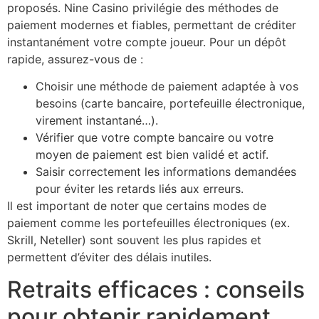
proposés. Nine Casino privilégie des méthodes de
paiement modernes et fiables, permettant de créditer
instantanément votre compte joueur. Pour un dépôt
rapide, assurez-vous de :
Choisir une méthode de paiement adaptée à vos
besoins (carte bancaire, portefeuille électronique,
virement instantané…).
Vérifier que votre compte bancaire ou votre
moyen de paiement est bien validé et actif.
Saisir correctement les informations demandées
pour éviter les retards liés aux erreurs.
Il est important de noter que certains modes de
paiement comme les portefeuilles électroniques (ex.
Skrill, Neteller) sont souvent les plus rapides et
permettent d’éviter des délais inutiles.
Retraits efficaces : conseils
pour obtenir rapidement