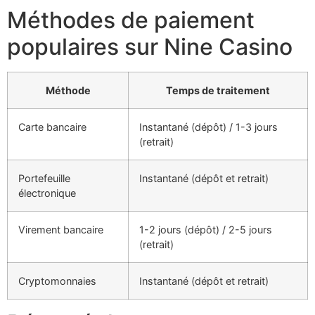
Méthodes de paiement
populaires sur Nine Casino
Méthode
Temps de traitement
Carte bancaire
Instantané (dépôt) / 1-3 jours
(retrait)
Portefeuille
Instantané (dépôt et retrait)
électronique
Virement bancaire
1-2 jours (dépôt) / 2-5 jours
(retrait)
Cryptomonnaies
Instantané (dépôt et retrait)