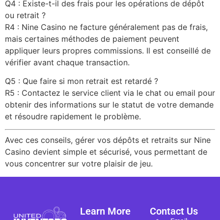
Q4 : Existe-t-il des frais pour les opérations de dépôt
ou retrait ?
R4 : Nine Casino ne facture généralement pas de frais,
mais certaines méthodes de paiement peuvent
appliquer leurs propres commissions. Il est conseillé de
vérifier avant chaque transaction.
Q5 : Que faire si mon retrait est retardé ?
R5 : Contactez le service client via le chat ou email pour
obtenir des informations sur le statut de votre demande
et résoudre rapidement le problème.
Avec ces conseils, gérer vos dépôts et retraits sur Nine
Casino devient simple et sécurisé, vous permettant de
vous concentrer sur votre plaisir de jeu.
Learn More
Contact Us