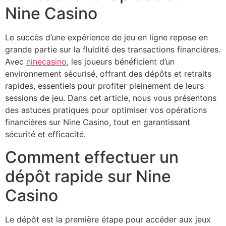
Nine Casino
Le succès d’une expérience de jeu en ligne repose en
grande partie sur la fluidité des transactions financières.
Avec
ninecasino
, les joueurs bénéficient d’un
environnement sécurisé, offrant des dépôts et retraits
rapides, essentiels pour profiter pleinement de leurs
sessions de jeu. Dans cet article, nous vous présentons
des astuces pratiques pour optimiser vos opérations
financières sur Nine Casino, tout en garantissant
sécurité et efficacité.
Comment effectuer un
dépôt rapide sur Nine
Casino
Le dépôt est la première étape pour accéder aux jeux