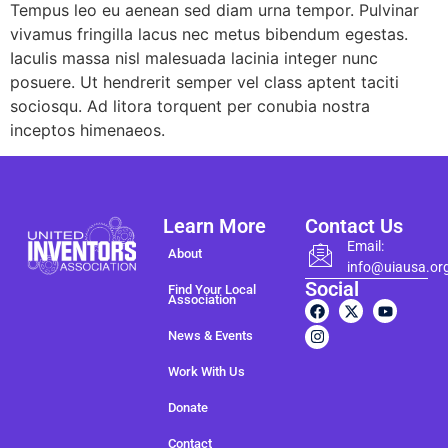
Tempus leo eu aenean sed diam urna tempor. Pulvinar
vivamus fringilla lacus nec metus bibendum egestas.
Iaculis massa nisl malesuada lacinia integer nunc
posuere. Ut hendrerit semper vel class aptent taciti
sociosqu. Ad litora torquent per conubia nostra
inceptos himenaeos.
Learn More
Contact Us
Email:
About
info@uiausa.or
Social
Find Your Local
Association
News & Events
Work With Us
Donate
Contact