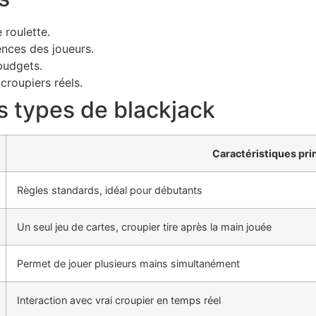
 roulette.
ences des joueurs.
budgets.
 croupiers réels.
s types de blackjack
Caractéristiques pri
Règles standards, idéal pour débutants
Un seul jeu de cartes, croupier tire après la main jouée
Permet de jouer plusieurs mains simultanément
Interaction avec vrai croupier en temps réel