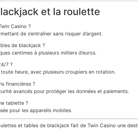
lackjack et la roulette
 Twin Casino ?
ettant de s’entraîner sans risquer d’argent.
ables de blackjack ?
lques centimes à plusieurs milliers d’euros.
24/7 ?
à toute heure, avec plusieurs croupiers en rotation.
ns financières ?
écurité avancés pour protéger les données et paiements.
e tablette ?
isée pour les appareils mobiles.
roulettes et tables de blackjack fait de Twin Casino une des