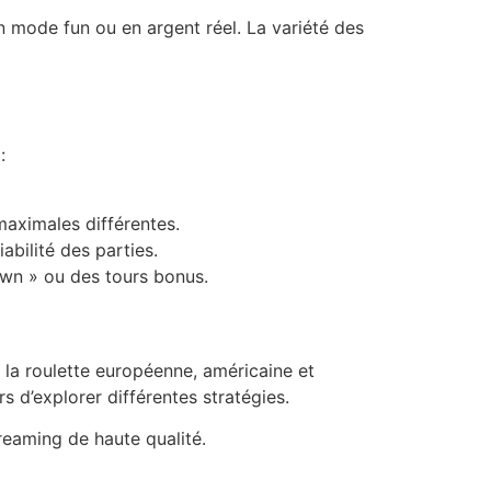
 en mode fun ou en argent réel. La variété des
:
maximales différentes.
abilité des parties.
down » ou des tours bonus.
 la roulette européenne, américaine et
 d’explorer différentes stratégies.
reaming de haute qualité.