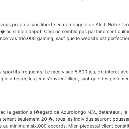
ous propose une liberte en compagnie de Alc l. Notre 1ere t
 � au simple depot. Ceci ne semble pas parfaitement culmin
ance vos trio.000 gaming, sauf que le website est perfecti
les sportifs frequents. Le mec visee 5.600 jeu, d’u interet 
mple a tester, les jeux s’ouvrent illico, sauf que des ploie
ec la gestion a l�egard de Azurolongo N.V., detenteur , la
 tenant seulement 20 �, tous les individus sauront pousse
 au minimum six.000 accords. Mien piedestal client consti