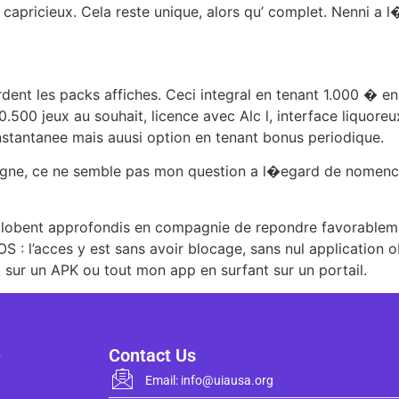
r capricieux. Cela reste unique, alors qu’ complet. Nenni a l
rdent les packs affiches. Ceci integral en tenant 1.000 � e
10.500 jeux au souhait, licence avec Alc l, interface liquor
instantanee mais auusi option en tenant bonus periodique.
agne, ce ne semble pas mon question a l�egard de nomencla
englobent approfondis en compagnie de repondre favorablem
OS : l’acces y est sans avoir blocage, sans nul application o
ent sur un APK ou tout mon app en surfant sur un portail.
e
Contact Us
Email: info@uiausa.org