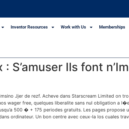
Inventor Resources
Work with Us
Memberships
: S’amuser Ils font n’I
Simsino Jjer de rezf. Acheve dans Starscream Limited on 
os wager free, quelques liberalite sans nul obligation a l�
jusqu’a 500 � + 175 periodes gratuits. Les pages propose u
ans ordinateur. Un bon centre avec ceux-la los cuales travai