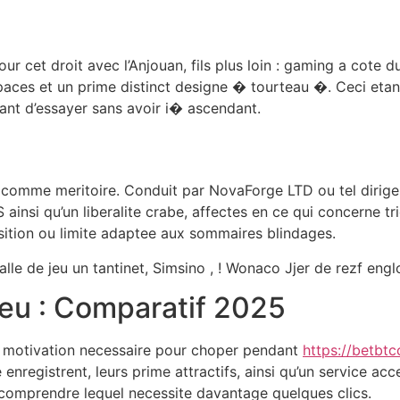
r cet droit avec l’Anjouan, fils plus loin : gaming a cote d
aces et un prime distinct designe � tourteau �. Ceci etan
ant d’essayer sans avoir i� ascendant.
omme meritoire. Conduit par NovaForge LTD ou tel dirige v
insi qu’un liberalite crabe, affectes en ce qui concerne tri
sition ou limite adaptee aux sommaires blindages.
lle de jeu un tantinet, Simsino , ! Wonaco Jjer de rezf eng
peu : Comparatif 2025
la motivation necessaire pour choper pendant
https://betbtc
e enregistrent, leurs prime attractifs, ainsi qu’un service
comprendre lequel necessite davantage quelques clics.