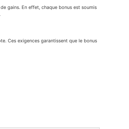
 de gains. En effet, chaque bonus est soumis
.
pte. Ces exigences garantissent que le bonus