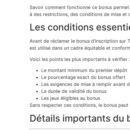
Savoir comment fonctionne ce bonus permet d’
à des restrictions, des conditions de mise et 
Les conditions essenti
Avant de réclamer le bonus d’inscription sur
est utilisé dans un cadre équitable et confor
Voici les points les plus importants à vérifier :
Le montant minimum du premier dépôt
Le pourcentage exact du bonus offert
Les exigences de mise à remplir avant de
La durée de validité du bonus
Les jeux éligibles au bonus
Sans respecter ces conditions, le bonus peut 
Détails importants du