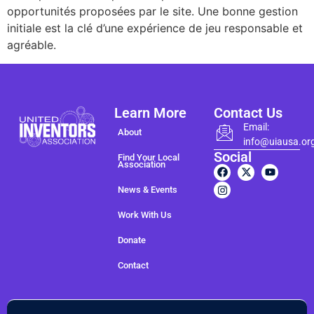
opportunités proposées par le site. Une bonne gestion
initiale est la clé d’une expérience de jeu responsable et
agréable.
Learn More
Contact Us
Email:
About
info@uiausa.or
Social
Find Your Local
Association
News & Events
Work With Us
Donate
Contact