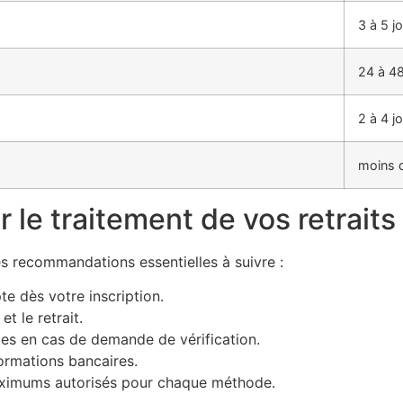
3 à 5 j
24 à 4
2 à 4 j
moins 
 le traitement de vos retraits
ues recommandations essentielles à suivre :
e dès votre inscription.
t le retrait.
des en cas de demande de vérification.
ormations bancaires.
aximums autorisés pour chaque méthode.