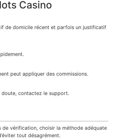
lots Casino
if de domicile récent et parfois un justificatif
rapidement.
ment peut appliquer des commissions.
 doute, contactez le support.
s de vérification, choisir la méthode adéquate
d’éviter tout désagrément.