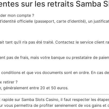
ntes sur les retraits Samba S
lider mon compte ?
dentité officielle (passeport, carte d’identité), un justificat
rait tant qu’il n’a pas été traité. Contactez le service client 
nt pas de frais, mais votre banque ou prestataire de paie
es conditions et que vos documents sont en ordre. En cas de
 retirer ?
e, généralement entre 20 et 50 euros.
t rapide sur Samba Slots Casino, il faut respecter les étape
eur vous permettra de profiter sereinement de vos gains et 