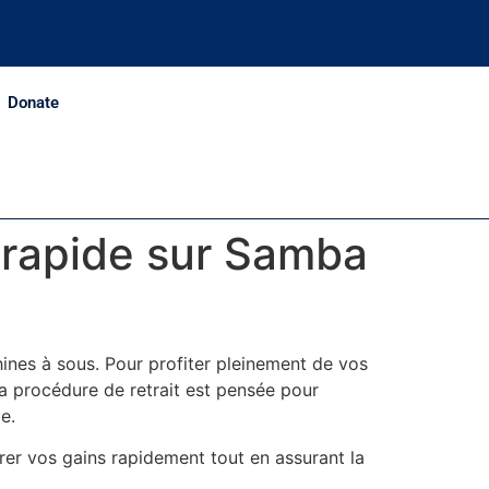
Donate
 rapide sur Samba
ines à sous. Pour profiter pleinement de vos
la procédure de retrait est pensée pour
e.
irer vos gains rapidement tout en assurant la