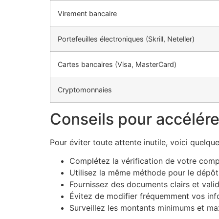
Virement bancaire
Portefeuilles électroniques (Skrill, Neteller)
Cartes bancaires (Visa, MasterCard)
Cryptomonnaies
Conseils pour accélérer
Pour éviter toute attente inutile, voici quelq
Complétez la vérification de votre compt
Utilisez la même méthode pour le dépôt e
Fournissez des documents clairs et vali
Évitez de modifier fréquemment vos inf
Surveillez les montants minimums et m