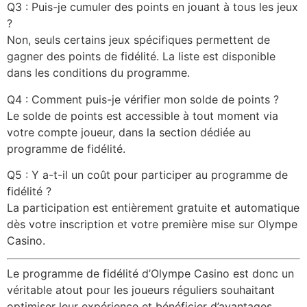
Q3 : Puis-je cumuler des points en jouant à tous les jeux
?
Non, seuls certains jeux spécifiques permettent de
gagner des points de fidélité. La liste est disponible
dans les conditions du programme.
Q4 : Comment puis-je vérifier mon solde de points ?
Le solde de points est accessible à tout moment via
votre compte joueur, dans la section dédiée au
programme de fidélité.
Q5 : Y a-t-il un coût pour participer au programme de
fidélité ?
La participation est entièrement gratuite et automatique
dès votre inscription et votre première mise sur Olympe
Casino.
Le programme de fidélité d’Olympe Casino est donc un
véritable atout pour les joueurs réguliers souhaitant
optimiser leur expérience et bénéficier d’avantages