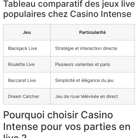
Tableau comparatif des jeux live
populaires chez Casino Intense
Jeu
Particularité
Blackjack Live
Stratégie et interaction directe
Roulette Live
Plusieurs variantes et paris
Baccarat Live
Simplicité et élégance du jeu
Dream Catcher
Jeu de roue télévisée en direct
Pourquoi choisir Casino
Intense pour vos parties en