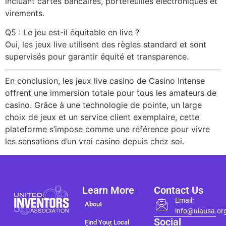
incluant cartes bancaires, portefeuilles électroniques et
virements.
Q5 : Le jeu est-il équitable en live ?
Oui, les jeux live utilisent des règles standard et sont
supervisés pour garantir équité et transparence.
En conclusion, les jeux live casino de Casino Intense
offrent une immersion totale pour tous les amateurs de
casino. Grâce à une technologie de pointe, un large
choix de jeux et un service client exemplaire, cette
plateforme s’impose comme une référence pour vivre
les sensations d’un vrai casino depuis chez soi.
Learn More
Contact Us
Email:
About
info@uiausa.or
Social
Find Your Local