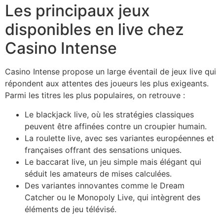
Les principaux jeux
disponibles en live chez
Casino Intense
Casino Intense propose un large éventail de jeux live qui
répondent aux attentes des joueurs les plus exigeants.
Parmi les titres les plus populaires, on retrouve :
Le blackjack live, où les stratégies classiques
peuvent être affinées contre un croupier humain.
La roulette live, avec ses variantes européennes et
françaises offrant des sensations uniques.
Le baccarat live, un jeu simple mais élégant qui
séduit les amateurs de mises calculées.
Des variantes innovantes comme le Dream
Catcher ou le Monopoly Live, qui intègrent des
éléments de jeu télévisé.