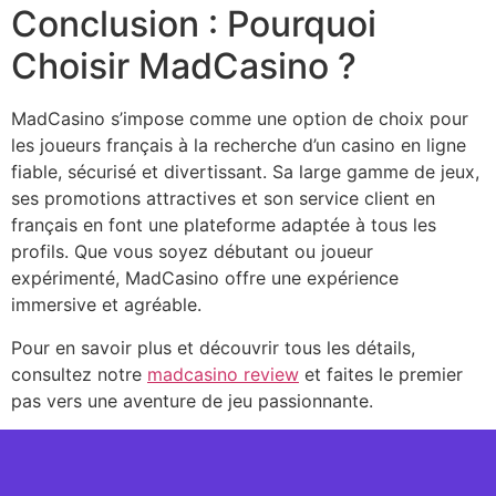
Conclusion : Pourquoi
Choisir MadCasino ?
MadCasino s’impose comme une option de choix pour
les joueurs français à la recherche d’un casino en ligne
fiable, sécurisé et divertissant. Sa large gamme de jeux,
ses promotions attractives et son service client en
français en font une plateforme adaptée à tous les
profils. Que vous soyez débutant ou joueur
expérimenté, MadCasino offre une expérience
immersive et agréable.
Pour en savoir plus et découvrir tous les détails,
consultez notre
madcasino review
et faites le premier
pas vers une aventure de jeu passionnante.