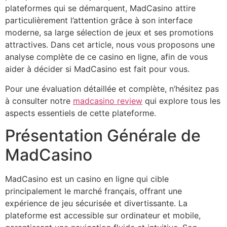
plateformes qui se démarquent, MadCasino attire
particulièrement l’attention grâce à son interface
moderne, sa large sélection de jeux et ses promotions
attractives. Dans cet article, nous vous proposons une
analyse complète de ce casino en ligne, afin de vous
aider à décider si MadCasino est fait pour vous.
Pour une évaluation détaillée et complète, n’hésitez pas
à consulter notre
madcasino review
qui explore tous les
aspects essentiels de cette plateforme.
Présentation Générale de
MadCasino
MadCasino est un casino en ligne qui cible
principalement le marché français, offrant une
expérience de jeu sécurisée et divertissante. La
plateforme est accessible sur ordinateur et mobile,