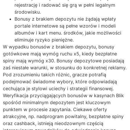
rejestrację i radować się grą w pełni legalnym
środowisku.
Bonusy z brakiem depozytu nie żądają wpłaty
portale internetowe są pełne wzorów i modeli
albumów i kart menu. środków, jakie możliwości
eliminuje ryzyko pieniężne.
W wypadku bonusów z brakiem depozytu, bonusy
gotówkowe mają wymóg ruchu x5, kiedy bezpłatne
spiny mają wymóg x30. Bonusy depozytowe posiadają
zaś niestałe warunki, w stosunku do konkretnej reklamy.
Pod zrozumieniu takich różnic, gracze potrafią
podejmować świadome wybory, które odpowiadają
cechująca je stylowi uciechy i strategii finansowej.
Weryfikacja przyciągających bonusów w kasynach Blik
spośród minimalnym depozytem jest kluczowym
punktem w procesie zapytania. Ciekawe oferty
atrakcyjne, np. nadprogram powitalny, bezpłatne spiny
oraz cashback, istnieją nieodzownym częścią