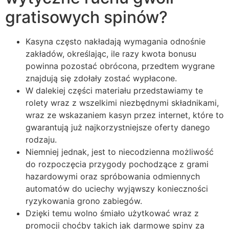
gratisowych spinów?
Kasyna często nakładają wymagania odnośnie
zakładów, określając, ile razy kwota bonusu
powinna pozostać obrócona, przedtem wygrane
znajdują się zdołały zostać wypłacone.
W dalekiej części materiału przedstawiamy te
rolety wraz z wszelkimi niezbędnymi składnikami,
wraz ze wskazaniem kasyn przez internet, które to
gwarantują już najkorzystniejsze oferty danego
rodzaju.
Niemniej jednak, jest to niecodzienna możliwość
do rozpoczęcia przygody pochodzące z grami
hazardowymi oraz spróbowania odmiennych
automatów do uciechy wyjąwszy konieczności
ryzykowania grono zabiegów.
Dzięki temu wolno śmiało użytkować wraz z
promocji choćby takich jak darmowe spiny za