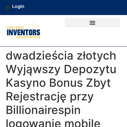
Login
dwadzieścia złotych
Wyjąwszy Depozytu
Kasyno Bonus Zbyt
Rejestrację przy
Billionairespin
logowanie mobile