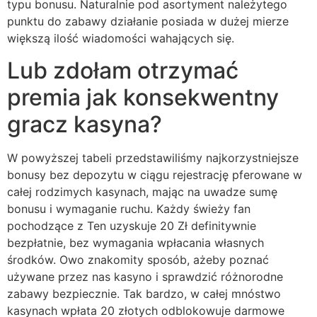
typu bonusu. Naturalnie pod asortyment należytego
punktu do zabawy działanie posiada w dużej mierze
większą ilość wiadomości wahających się.
Lub zdołam otrzymać
premia jak konsekwentny
gracz kasyna?
W powyższej tabeli przedstawiliśmy najkorzystniejsze
bonusy bez depozytu w ciągu rejestrację pferowane w
całej rodzimych kasynach, mając na uwadze sumę
bonusu i wymaganie ruchu. Każdy świeży fan
pochodzące z Ten uzyskuje 20 Zł definitywnie
bezpłatnie, bez wymagania wpłacania własnych
środków. Owo znakomity sposób, ażeby poznać
używane przez nas kasyno i sprawdzić różnorodne
zabawy bezpiecznie. Tak bardzo, w całej mnóstwo
kasynach wpłata 20 złotych odblokowuje darmowe