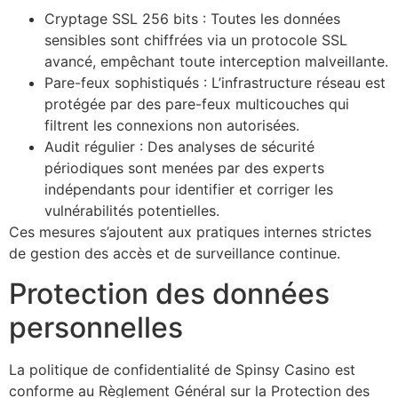
Cryptage SSL 256 bits : Toutes les données
sensibles sont chiffrées via un protocole SSL
avancé, empêchant toute interception malveillante.
Pare-feux sophistiqués : L’infrastructure réseau est
protégée par des pare-feux multicouches qui
filtrent les connexions non autorisées.
Audit régulier : Des analyses de sécurité
périodiques sont menées par des experts
indépendants pour identifier et corriger les
vulnérabilités potentielles.
Ces mesures s’ajoutent aux pratiques internes strictes
de gestion des accès et de surveillance continue.
Protection des données
personnelles
La politique de confidentialité de Spinsy Casino est
conforme au Règlement Général sur la Protection des