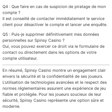
Q4 : Que faire en cas de suspicion de piratage de mon
compte ?
Il est conseillé de contacter immédiatement le service
client pour désactiver le compte et lancer une enquête.
Q5 : Puis-je supprimer définitivement mes données
personnelles sur Spinsy Casino ?
Oui, vous pouvez exercer ce droit via le formulaire de
contact ou directement dans les options de votre
compte utilisateur.
En résumé, Spinsy Casino montre un engagement clair
envers la sécurité et la confidentialité de ses joueurs.
L’utilisation de technologies avancées et le respect des
normes réglementaires assurent une expérience de jeu
fiable et protégée. Pour les joueurs soucieux de leur
sécurité, Spinsy Casino représente une option sûre et
moderne.