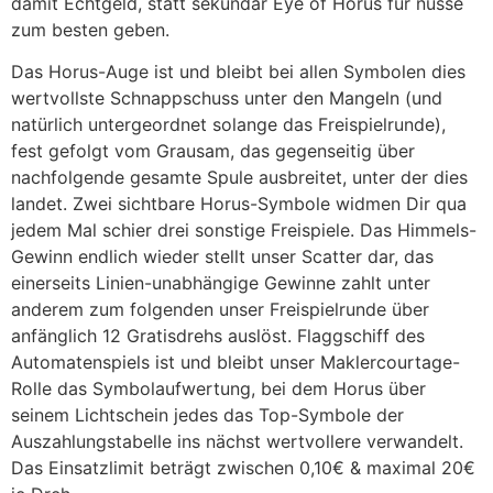
damit Echtgeld, statt sekundär Eye of Horus für nüsse
zum besten geben.
Das Horus-Auge ist und bleibt bei allen Symbolen dies
wertvollste Schnappschuss unter den Mangeln (und
natürlich untergeordnet solange das Freispielrunde),
fest gefolgt vom Grausam, das gegenseitig über
nachfolgende gesamte Spule ausbreitet, unter der dies
landet. Zwei sichtbare Horus-Symbole widmen Dir qua
jedem Mal schier drei sonstige Freispiele. Das Himmels-
Gewinn endlich wieder stellt unser Scatter dar, das
einerseits Linien-unabhängige Gewinne zahlt unter
anderem zum folgenden unser Freispielrunde über
anfänglich 12 Gratisdrehs auslöst. Flaggschiff des
Automatenspiels ist und bleibt unser Maklercourtage-
Rolle das Symbolaufwertung, bei dem Horus über
seinem Lichtschein jedes das Top-Symbole der
Auszahlungstabelle ins nächst wertvollere verwandelt.
Das Einsatzlimit beträgt zwischen 0,10€ & maximal 20€