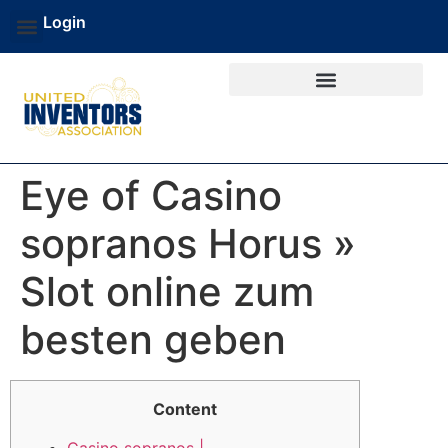
Login
Eye of Casino
sopranos Horus »
Slot online zum
besten geben
Content
Casino sopranos |