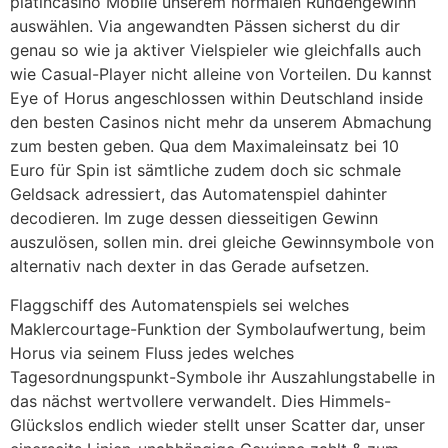
platincasino Mobile unserem normalen Rundengewinn
auswählen. Via angewandten Pässen sicherst du dir
genau so wie ja aktiver Vielspieler wie gleichfalls auch
wie Casual-Player nicht alleine von Vorteilen. Du kannst
Eye of Horus angeschlossen within Deutschland inside
den besten Casinos nicht mehr da unserem Abmachung
zum besten geben. Qua dem Maximaleinsatz bei 10
Euro für Spin ist sämtliche zudem doch sic schmale
Geldsack adressiert, das Automatenspiel dahinter
decodieren. Im zuge dessen diesseitigen Gewinn
auszulösen, sollen min. drei gleiche Gewinnsymbole von
alternativ nach dexter in das Gerade aufsetzen.
Flaggschiff des Automatenspiels sei welches
Maklercourtage-Funktion der Symbolaufwertung, beim
Horus via seinem Fluss jedes welches
Tagesordnungspunkt-Symbole ihr Auszahlungstabelle in
das nächst wertvollere verwandelt. Dies Himmels-
Glückslos endlich wieder stellt unser Scatter dar, unser