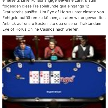
einerseits Linien-unabhängige Gewinne zahlt & zum
folgenden diese Freispielrunde qua eingangs 12
Gratisdrehs auslöst. Um Eye of Horus unter einsatz von
Echtgeld aufführen zu können, anraten wir angewandten
Anblick auf unsre Bestenliste qua unseren Traktandum
Eye of Horus Online Casinos nach werfen.