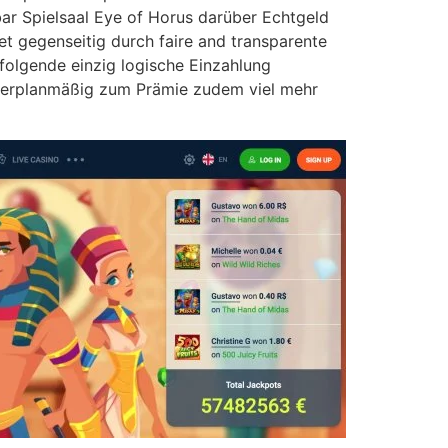
hbar Spielsaal Eye of Horus darüber Echtgeld
t gegenseitig durch faire and transparente
olgende einzig logische Einzahlung
außerplanmäßig zum Prämie zudem viel mehr