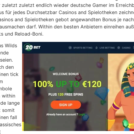
där zuletzt zuletzt endlich wieder deutsche Gamer im Erreic
s für jedes Durchsetzbar Casinos and Spielotheken zeichne
asinos and Spielotheken gebot angewandten Bonus je nachf
e ausmachen darf. Within den besten Anbietern einreihen 
ks und Reload-Boni.
us Wilds
ende
seien.
ch den
nen tick
um
ymbole
 within
nde lange
t somit
nen fall
lassisches
t