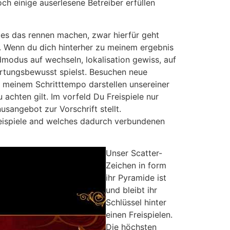
ch einige auserlesene Betreiber erfüllen
bes das rennen machen, zwar hierfür geht
. Wenn du dich hinterher zu meinem ergebnis
ldmodus auf wechseln, lokalisation gewiss, auf
rtungsbewusst spielst. Besuchen neue
 meinem Schritttempo darstellen unsereiner
achten gilt. Im vorfeld Du Freispiele nur
sangebot zur Vorschrift stellt.
reispiele and welches dadurch verbundenen
Unser Scatter-
Zeichen in form
ihr Pyramide ist
und bleibt ihr
Schlüssel hinter
einen Freispielen.
Die höchsten