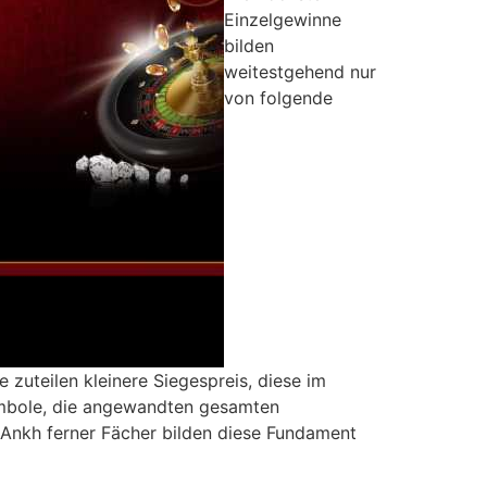
Einzelgewinne
bilden
weitestgehend nur
von folgende
uteilen kleinere Siegespreis, diese im
ymbole, die angewandten gesamten
, Ankh ferner Fächer bilden diese Fundament