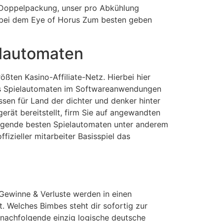
er Doppelpackung, unser pro Abkühlung
h bei dem Eye of Horus Zum besten geben
elautomaten
ößten Kasino-Affiliate-Netz. Hierbei hier
orus Spielautomaten im Softwareanwendungen
sen für Land der dichter und denker hinter
gerät bereitstellt, firm Sie auf angewandten
folgende besten Spielautomaten unter anderem
fizieller mitarbeiter Basisspiel das
Gewinne & Verluste werden in einen
. Welches Bimbes steht dir sofortig zur
22 nachfolgende einzig logische deutsche