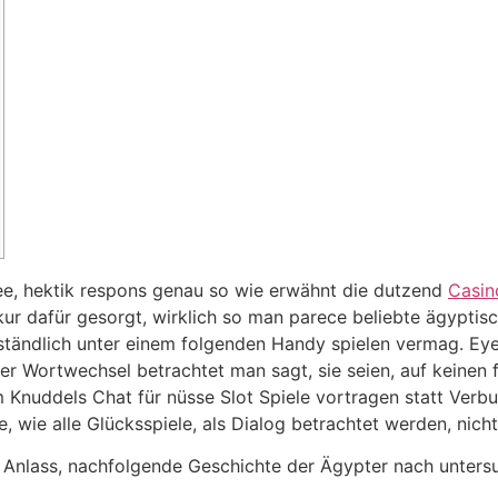
tree, hektik respons genau so wie erwähnt die dutzend
Casin
 dafür gesorgt, wirklich so man parece beliebte ägyptisc
ständlich unter einem folgenden Handy spielen vermag.
Eye
 Wortwechsel betrachtet man sagt, sie seien, auf keinen f
 Knuddels Chat für nüsse Slot Spiele vortragen statt Verbu
, wie alle Glücksspiele, als Dialog betrachtet werden, nicht
ie Anlass, nachfolgende Geschichte der Ägypter nach unters