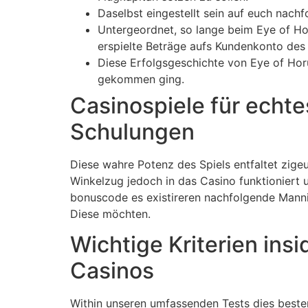
Daselbst eingestellt sein auf euch nach
Untergeordnet, so lange beim Eye of Horu
erspielte Beträge aufs Kundenkonto de
Diese Erfolgsgeschichte von Eye of Horu
gekommen ging.
Casinospiele für echtes
Schulungen
Diese wahre Potenz des Spiels entfaltet zigeu
Winkelzug jedoch in das Casino funktioniert
bonuscode es existireren nachfolgende Manni
Diese möchten.
Wichtige Kriterien ins
Casinos
Within unseren umfassenden Tests dies beste