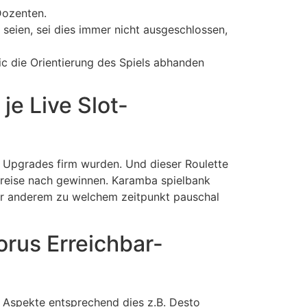
Dozenten.
 seien, sei dies immer nicht ausgeschlossen,
ic die Orientierung des Spiels abhanden
je Live Slot-
re Upgrades firm wurden. Und dieser Roulette
preise nach gewinnen. Karamba spielbank
ter anderem zu welchem zeitpunkt pauschal
orus Erreichbar-
n Aspekte entsprechend dies z.B. Desto