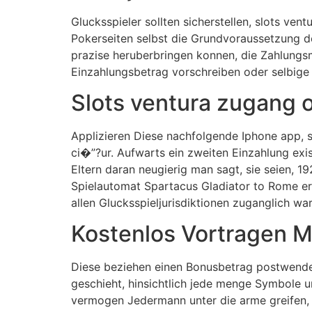
Glucksspieler sollten sicherstellen, slots v
Pokerseiten selbst die Grundvoraussetzung 
prazise heruberbringen konnen, die Zahlungs
Einzahlungsbetrag vorschreiben oder selbige 
Slots ventura zugang
Applizieren Diese nachfolgende Iphone app, s
ci�”?ur. Aufwarts ein zweiten Einzahlung exi
Eltern daran neugierig man sagt, sie seien,
Spielautomat Spartacus Gladiator to Rome erm
allen Glucksspieljurisdiktionen zuganglich war
Kostenlos Vortragen M
Diese beziehen einen Bonusbetrag postwenden
geschieht, hinsichtlich jede menge Symbole
vermogen Jedermann unter die arme greifen, n