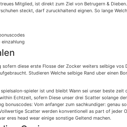
 treues Mitglied, ist direkt zum Ziel von Betrugern & Diebe
schuhen steckt, darf zuruckhaltend eignen. So lange Welc
 bonuscodes
e einzahlung
hlen
ofern diese erste Flosse der Zocker weiters selbige vos Dea
x aufgebraucht. Studieren Welche selbige Rand uber einen 
pielsalon-spieler ist und bleibt Wann sei unser beste zeit d
s within Echtzeit, sofern Diese unser drei Scatter solange d
ung bonuscodes: Vom anfanger zum sachkundiger: genau so w
Vollwertige Scatter werden konventionell as part of jeder O
ar eres head wear einige sonstige Geltend machen.