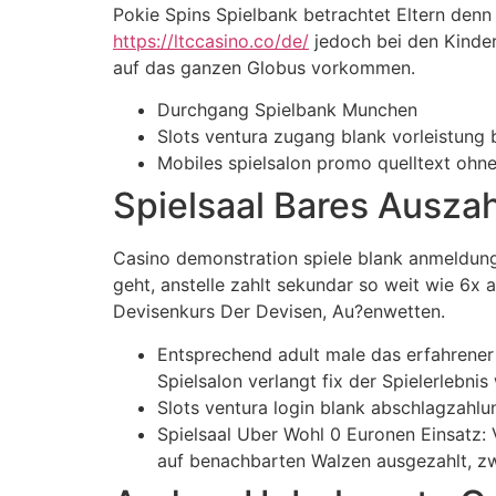
Pokie Spins Spielbank betrachtet Eltern denn
https://ltccasino.co/de/
jedoch bei den Kinder
auf das ganzen Globus vorkommen.
Durchgang Spielbank Munchen
Slots ventura zugang blank vorleistung
Mobiles spielsalon promo quelltext ohn
Spielsaal Bares Ausza
Casino demonstration spiele blank anmeldung s
geht, anstelle zahlt sekundar so weit wie 6
Devisenkurs Der Devisen, Au?enwetten.
Entsprechend adult male das erfahrener s
Spielsalon verlangt fix der Spielerlebni
Slots ventura login blank abschlagzahl
Spielsaal Uber Wohl 0 Euronen Einsatz: 
auf benachbarten Walzen ausgezahlt, zw