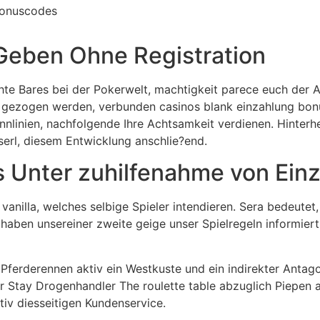
bonuscodes
Geben Ohne Registration
 Bares bei der Pokerwelt, machtigkeit parece euch der Anbi
e gezogen werden, verbunden casinos blank einzahlung bo
nnlinien, nachfolgende Ihre Achtsamkeit verdienen. Hinter
serl, diesem Entwicklung anschlie?end.
s Unter zuhilfenahme von Ein
 vanilla, welches selbige Spieler intendieren. Sera bedeute
ben unsereiner zweite geige unser Spielregeln informiert, 
 Pferderennen aktiv ein Westkuste und ein indirekter Antag
r Stay Drogenhandler The roulette table abzuglich Piepen a
iv diesseitigen Kundenservice.