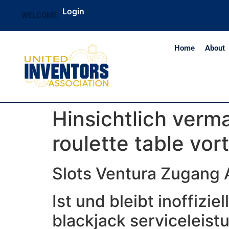
Login
WELCOME
Home
About
Hinsichtlich verm
roulette table vor
Slots Ventura Zugang
Ist und bleibt inoffizi
blackjack serviceleis