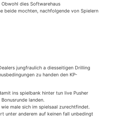
n. Obwohl dies Softwarehaus
he beide mochten, nachfolgende von Spielern
lers jungfraulich a diesseitigen Drilling
Bonusbedingungen zu handen den KP-
amit ins spielbank hinter tun live Pusher
er Bonusrunde landen.
ie male sich im spielsaal zurechtfindet.
rt unter anderem auf keinen fall unbedingt