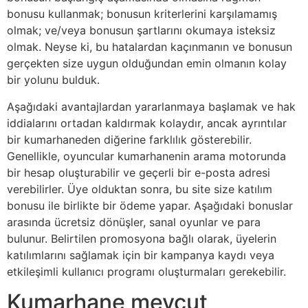
bonusu kullanmak; bonusun kriterlerini karşılamamış
olmak; ve/veya bonusun şartlarını okumaya isteksiz
olmak. Neyse ki, bu hatalardan kaçınmanın ve bonusun
gerçekten size uygun olduğundan emin olmanın kolay
bir yolunu bulduk.
Aşağıdaki avantajlardan yararlanmaya başlamak ve hak
iddialarını ortadan kaldırmak kolaydır, ancak ayrıntılar
bir kumarhaneden diğerine farklılık gösterebilir.
Genellikle, oyuncular kumarhanenin arama motorunda
bir hesap oluşturabilir ve geçerli bir e-posta adresi
verebilirler. Üye olduktan sonra, bu site size katılım
bonusu ile birlikte bir ödeme yapar. Aşağıdaki bonuslar
arasında ücretsiz dönüşler, sanal oyunlar ve para
bulunur. Belirtilen promosyona bağlı olarak, üyelerin
katılımlarını sağlamak için bir kampanya kaydı veya
etkileşimli kullanıcı programı oluşturmaları gerekebilir.
Kumarhane mevcut