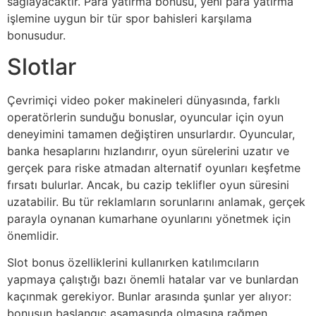
sağlayacaktır. Para yatırma bonusu, yeni para yatırma
işlemine uygun bir tür spor bahisleri karşılama
bonusudur.
Slotlar
Çevrimiçi video poker makineleri dünyasında, farklı
operatörlerin sunduğu bonuslar, oyuncular için oyun
deneyimini tamamen değiştiren unsurlardır. Oyuncular,
banka hesaplarını hızlandırır, oyun sürelerini uzatır ve
gerçek para riske atmadan alternatif oyunları keşfetme
fırsatı bulurlar. Ancak, bu cazip teklifler oyun süresini
uzatabilir. Bu tür reklamların sorunlarını anlamak, gerçek
parayla oynanan kumarhane oyunlarını yönetmek için
önemlidir.
Slot bonus özelliklerini kullanırken katılımcıların
yapmaya çalıştığı bazı önemli hatalar var ve bunlardan
kaçınmak gerekiyor. Bunlar arasında şunlar yer alıyor:
bonusun başlangıç ​​aşamasında olmasına rağmen