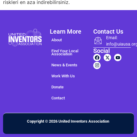
riskleri en aza indirebilirsiniz.
Learn More
Contact Us
Email:
About
info@uiausa.or
Social
Find Your Local
Association
News & Events
Work With Us
Donate
Contact
Copyright © 2026 United Inventors Association