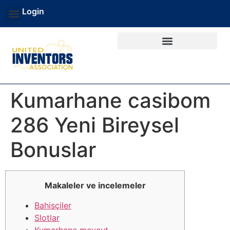
Login
Kumarhane casibom
286 Yeni Bireysel
Bonuslar
Makaleler ve incelemeler
Bahisçiler
Slotlar
Kumarhane mevcut