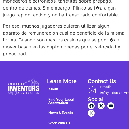
monederos electronicos, tarjetitas sobre prepago,
dentro de demas. Sin embargo, Plinko seri�a algun
juego rapido, activo y no ha transpirado confortable.
Por eso, muchos jugadores quieren utilizar algun
aparato de remuneracion cual de beneficio de la misma
forma. Cuando son mas los casinos que se podri�an
mover basan en las criptomonedas por el velocidad y
privacidad.
Learn More
Contact Us
Email:
About
info@uiausa.or
Social
Find Your Local
Association
News & Events
Work With Us