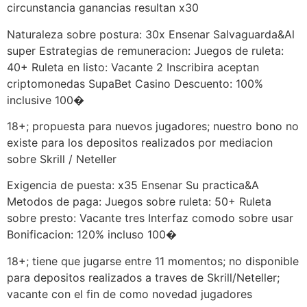
circunstancia ganancias resultan x30
Naturaleza sobre postura: 30x Ensenar Salvaguarda&Al
super Estrategias de remuneracion: Juegos de ruleta:
40+ Ruleta en listo: Vacante 2 Inscribira aceptan
criptomonedas SupaBet Casino Descuento: 100%
inclusive 100�
18+; propuesta para nuevos jugadores; nuestro bono no
existe para los depositos realizados por mediacion
sobre Skrill / Neteller
Exigencia de puesta: x35 Ensenar Su practica&A
Metodos de paga: Juegos sobre ruleta: 50+ Ruleta
sobre presto: Vacante tres Interfaz comodo sobre usar
Bonificacion: 120% incluso 100�
18+; tiene que jugarse entre 11 momentos; no disponible
para depositos realizados a traves de Skrill/Neteller;
vacante con el fin de como novedad jugadores