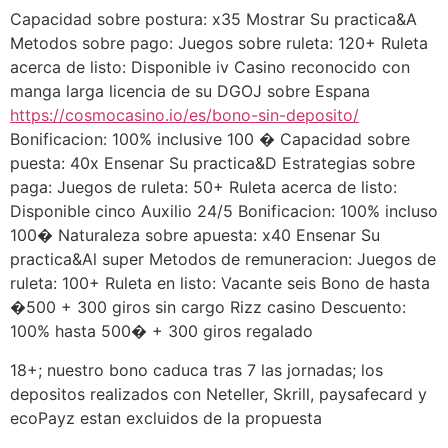
Capacidad sobre postura: x35 Mostrar Su practica&A
Metodos sobre pago: Juegos sobre ruleta: 120+ Ruleta
acerca de listo: Disponible iv Casino reconocido con
manga larga licencia de su DGOJ sobre Espana
https://cosmocasino.io/es/bono-sin-deposito/
Bonificacion: 100% inclusive 100 � Capacidad sobre
puesta: 40x Ensenar Su practica&D Estrategias sobre
paga: Juegos de ruleta: 50+ Ruleta acerca de listo:
Disponible cinco Auxilio 24/5 Bonificacion: 100% incluso
100� Naturaleza sobre apuesta: x40 Ensenar Su
practica&Al super Metodos de remuneracion: Juegos de
ruleta: 100+ Ruleta en listo: Vacante seis Bono de hasta
�500 + 300 giros sin cargo Rizz casino Descuento:
100% hasta 500� + 300 giros regalado
18+; nuestro bono caduca tras 7 las jornadas; los
depositos realizados con Neteller, Skrill, paysafecard y
ecoPayz estan excluidos de la propuesta