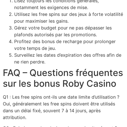
Lisez toujours les conditions générales,
notamment les exigences de mise.
Utilisez les free spins sur des jeux à forte volatilité
pour maximiser les gains.
Gérez votre budget pour ne pas dépasser les
plafonds autorisés par les promotions.
Profitez des bonus de recharge pour prolonger
votre temps de jeu.
Surveillez les dates d’expiration des offres afin de
ne rien perdre.
FAQ – Questions fréquentes
sur les bonus Roby Casino
Q1 : Les free spins ont-ils une date limite d’utilisation ?
Oui, généralement les free spins doivent être utilisés
dans un délai fixé, souvent 7 à 14 jours, après
attribution.