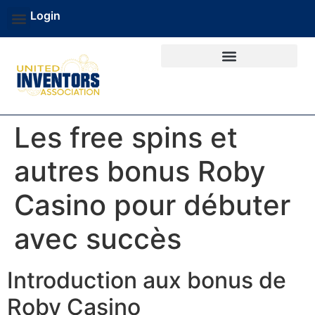
Login
Les free spins et
autres bonus Roby
Casino pour débuter
avec succès
Introduction aux bonus de
Roby Casino