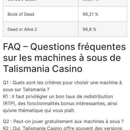
Book of Dead
96,21 %
Dead or Alive 2
96,8 %
FAQ – Questions fréquentes
sur les machines à sous de
Talismania Casino
Q1 : Quels sont les critères pour choisir une machine à
sous sur Talismania ?
R1 : Il faut privilégier un bon taux de redistribution
(RTP), des fonctionnalités bonus intéressantes, ainsi
qu’une thématique qui vous plaît.
Q2 : Peut-on jouer gratuitement aux machines à sous ?
R2 : Oui, Talismania Casino offre souvent des versions