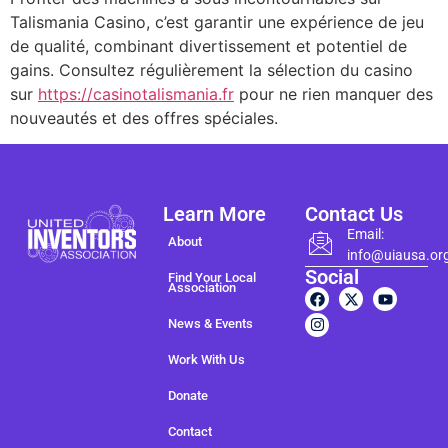
Talismania Casino, c’est garantir une expérience de jeu
de qualité, combinant divertissement et potentiel de
gains. Consultez régulièrement la sélection du casino
sur
https://casinotalismania.fr
pour ne rien manquer des
nouveautés et des offres spéciales.
Learn More
Contact Us
Email:
About
info@uiausa.or
Social
Find Your Local
Association
News & Events
Work With Us
Donate
Contact