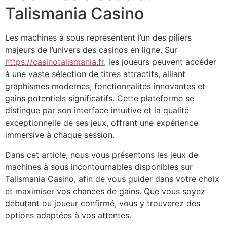
Talismania Casino
Les machines à sous représentent l’un des piliers
majeurs de l’univers des casinos en ligne. Sur
https://casinotalismania.fr
, les joueurs peuvent accéder
à une vaste sélection de titres attractifs, alliant
graphismes modernes, fonctionnalités innovantes et
gains potentiels significatifs. Cette plateforme se
distingue par son interface intuitive et la qualité
exceptionnelle de ses jeux, offrant une expérience
immersive à chaque session.
Dans cet article, nous vous présentons les jeux de
machines à sous incontournables disponibles sur
Talismania Casino, afin de vous guider dans votre choix
et maximiser vos chances de gains. Que vous soyez
débutant ou joueur confirmé, vous y trouverez des
options adaptées à vos attentes.