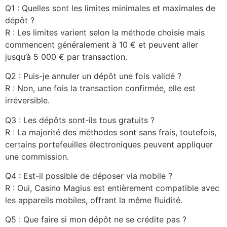
Q1 : Quelles sont les limites minimales et maximales de
dépôt ?
R : Les limites varient selon la méthode choisie mais
commencent généralement à 10 € et peuvent aller
jusqu’à 5 000 € par transaction.
Q2 : Puis-je annuler un dépôt une fois validé ?
R : Non, une fois la transaction confirmée, elle est
irréversible.
Q3 : Les dépôts sont-ils tous gratuits ?
R : La majorité des méthodes sont sans frais, toutefois,
certains portefeuilles électroniques peuvent appliquer
une commission.
Q4 : Est-il possible de déposer via mobile ?
R : Oui, Casino Magius est entièrement compatible avec
les appareils mobiles, offrant la même fluidité.
Q5 : Que faire si mon dépôt ne se crédite pas ?