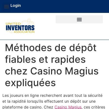
Login
Méthodes de dépôt
fiables et rapides
chez Casino Magius
expliquées
Les joueurs en ligne recherchent avant tout la sécurité
et la rapidité lorsqu’ils effectuent un dépôt sur une
plateforme de casino. Chez
Casino Magius
, ces critères