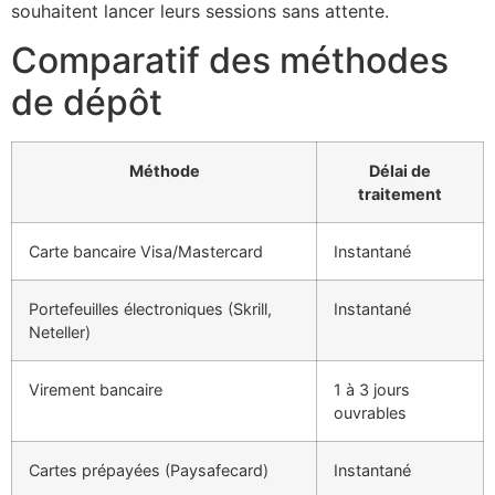
souhaitent lancer leurs sessions sans attente.
Comparatif des méthodes
de dépôt
Méthode
Délai de
traitement
Carte bancaire Visa/Mastercard
Instantané
Portefeuilles électroniques (Skrill,
Instantané
Neteller)
Virement bancaire
1 à 3 jours
ouvrables
Cartes prépayées (Paysafecard)
Instantané