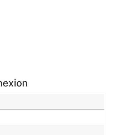
nnexion