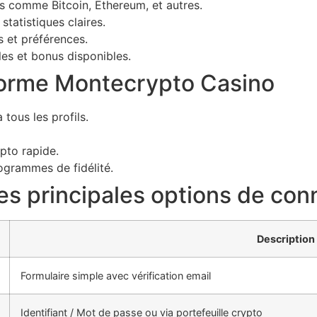
s comme Bitcoin, Ethereum, et autres.
statistiques claires.
s et préférences.
les et bonus disponibles.
forme Montecrypto Casino
 tous les profils.
pto rapide.
ogrammes de fidélité.
des principales options de co
Description
Formulaire simple avec vérification email
Identifiant / Mot de passe ou via portefeuille crypto