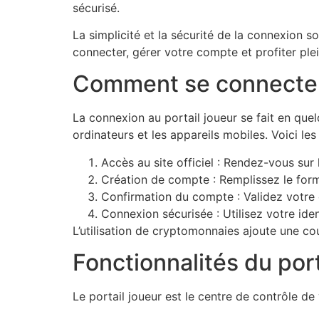
sécurisé.
La simplicité et la sécurité de la connexion
connecter, gérer votre compte et profiter plei
Comment se connecter 
La connexion au portail joueur se fait en que
ordinateurs et les appareils mobiles. Voici les
Accès au site officiel : Rendez-vous sur l
Création de compte : Remplissez le formu
Confirmation du compte : Validez votre 
Connexion sécurisée : Utilisez votre ide
L’utilisation de cryptomonnaies ajoute une cou
Fonctionnalités du por
Le portail joueur est le centre de contrôle d