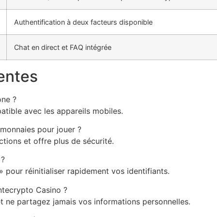
Authentification à deux facteurs disponible
Chat en direct et FAQ intégrée
entes
one ?
patible avec les appareils mobiles.
omonnaies pour jouer ?
actions et offre plus de sécurité.
 ?
» pour réinitialiser rapidement vos identifiants.
tecrypto Casino ?
 et ne partagez jamais vos informations personnelles.