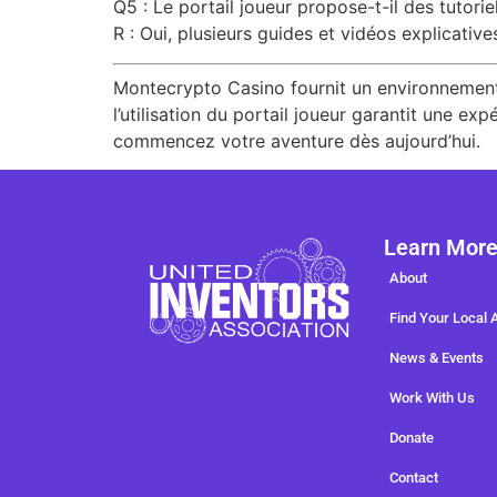
Q5 : Le portail joueur propose-t-il des tutori
R : Oui, plusieurs guides et vidéos explicative
Montecrypto Casino fournit un environnement 
l’utilisation du portail joueur garantit une ex
commencez votre aventure dès aujourd’hui.
Learn Mor
About
Find Your Local 
News & Events
Work With Us
Donate
Contact