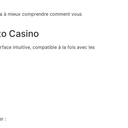
idera à mieux comprendre comment vous
to Casino
ace intuitive, compatible à la fois avec les
r :