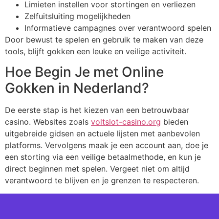
Limieten instellen voor stortingen en verliezen
Zelfuitsluiting mogelijkheden
Informatieve campagnes over verantwoord spelen
Door bewust te spelen en gebruik te maken van deze
tools, blijft gokken een leuke en veilige activiteit.
Hoe Begin Je met Online
Gokken in Nederland?
De eerste stap is het kiezen van een betrouwbaar
casino. Websites zoals
voltslot-casino.org
bieden
uitgebreide gidsen en actuele lijsten met aanbevolen
platforms. Vervolgens maak je een account aan, doe je
een storting via een veilige betaalmethode, en kun je
direct beginnen met spelen. Vergeet niet om altijd
verantwoord te blijven en je grenzen te respecteren.