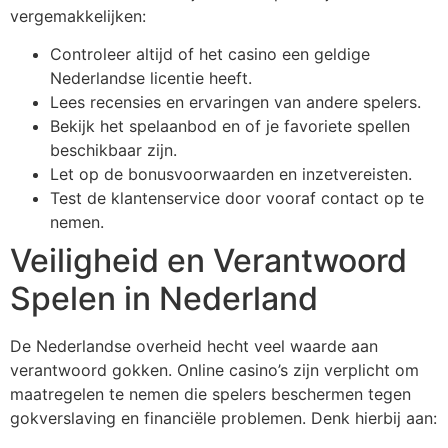
vergemakkelijken:
Controleer altijd of het casino een geldige
Nederlandse licentie heeft.
Lees recensies en ervaringen van andere spelers.
Bekijk het spelaanbod en of je favoriete spellen
beschikbaar zijn.
Let op de bonusvoorwaarden en inzetvereisten.
Test de klantenservice door vooraf contact op te
nemen.
Veiligheid en Verantwoord
Spelen in Nederland
De Nederlandse overheid hecht veel waarde aan
verantwoord gokken. Online casino’s zijn verplicht om
maatregelen te nemen die spelers beschermen tegen
gokverslaving en financiële problemen. Denk hierbij aan: