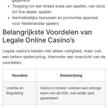
gegevens
Toegang tot een breed scala aan spellen, van slots
tot live dealer spellen
Aantrekkelijke bonussen en promoties speciaal
voor Nederlandse spelers
Belangrijkste Voordelen van
Legale Online Casino’s
Legale casino’s bieden niet alleen veiligheid, maar ook
een betere spelervaring. Hieronder een overzicht van de
voordelen:
Voordeel
Omschrijving
Licentie en
Casino’s moeten voldoen aan strenge
Regulering
eisen van de KSA, wat eerlijk spel
garandeert.