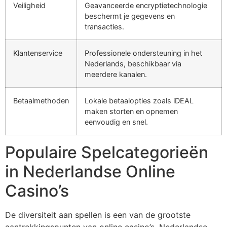
Veiligheid
Geavanceerde encryptietechnologie
beschermt je gegevens en
transacties.
Klantenservice
Professionele ondersteuning in het
Nederlands, beschikbaar via
meerdere kanalen.
Betaalmethoden
Lokale betaalopties zoals iDEAL
maken storten en opnemen
eenvoudig en snel.
Populaire Spelcategorieën
in Nederlandse Online
Casino’s
De diversiteit aan spellen is een van de grootste
aantrekkingspunten van online casino’s. Nederlandse